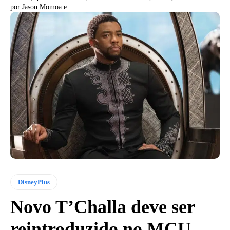
por Jason Momoa e...
DisneyPlus
Novo T’Challa deve ser
reintroduzido no MCU