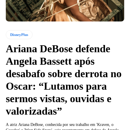
DisneyPlus
Ariana DeBose defende
Angela Bassett após
desabafo sobre derrota no
Oscar: “Lutamos para
sermos vistas, ouvidas e
valorizadas”
A atriz Ariana DeBose, conhecida por seu trabalho em 'Kraven, o