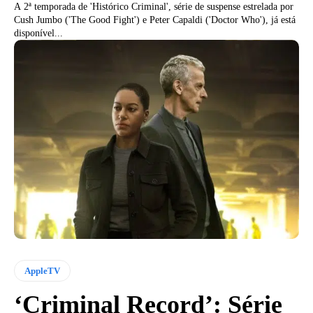
A 2ª temporada de 'Histórico Criminal', série de suspense estrelada por
Cush Jumbo ('The Good Fight') e Peter Capaldi ('Doctor Who'), já está
disponível...
AppleTV
‘Criminal Record’: Série