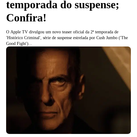
temporada do suspense;
Confira!
O Apple TV divulgou um novo teaser oficial da 2ª temporada de
'Histórico Criminal', série de suspense estrelada por Cush Jumbo ('The
Good Fight')...