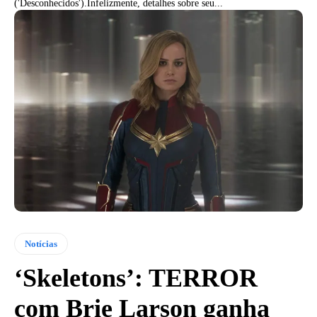
('Desconhecidos').Infelizmente, detalhes sobre seu...
Notícias
‘Skeletons’: TERROR
com Brie Larson ganha