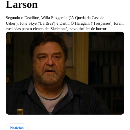
Larson
Segundo o Deadline, Willa Fitzgerald ('A Queda da Casa de
Usher'), Ione Skye ('La Brea') e Daithí Ó Haragáin ('Trespasses') foram
escaladas para o elenco de 'Skeletons', novo thriller de horror...
Notícias