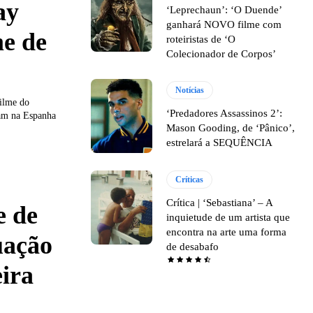
ay
‘Leprechaun’: ‘O Duende’
ganhará NOVO filme com
me de
roteiristas de ‘O
Colecionador de Corpos’
Notícias
filme do
‘Predadores Assassinos 2’:
ram na Espanha
Mason Gooding, de ‘Pânico’,
estrelará a SEQUÊNCIA
Críticas
Crítica | ‘Sebastiana’ – A
e de
inquietude de um artista que
encontra na arte uma forma
uação
de desabafo
ira