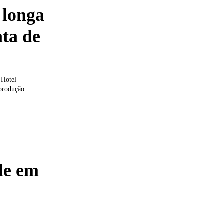
 longa
ta de
 Hotel
 produção
de em