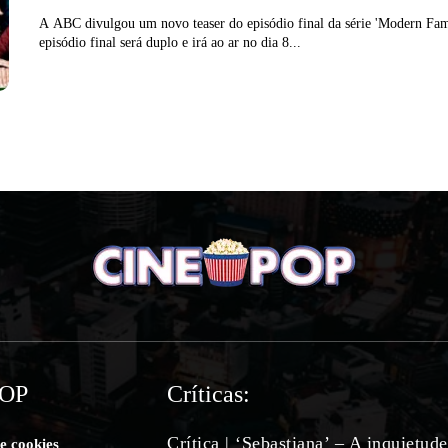
A ABC divulgou um novo teaser do episódio final da série 'Modern Fam
episódio final será duplo e irá ao ar no dia 8...
POP
Críticas:
Crítica | ‘Sebastiana’ – A inquietud
de cookies