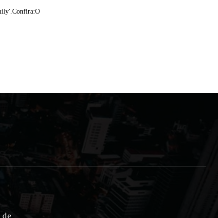
ily'.Confira:O
e de