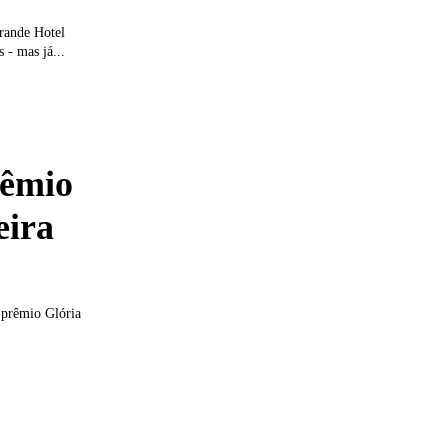
rande Hotel
 - mas já...
rêmio
eira
 prêmio Glória