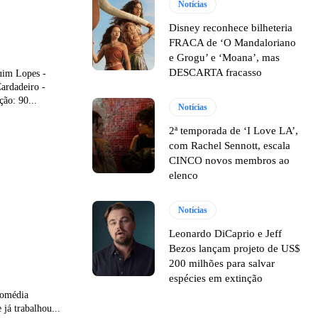
Notícias
Disney reconhece bilheteria
FRACA de ‘O Mandaloriano
e Grogu’ e ‘Moana’, mas
DESCARTA fracasso
uim Lopes -
ardadeiro -
ão: 90...
Notícias
2ª temporada de ‘I Love LA’,
com Rachel Sennott, escala
CINCO novos membros ao
elenco
Notícias
Leonardo DiCaprio e Jeff
Bezos lançam projeto de US$
200 milhões para salvar
espécies em extinção
comédia
já trabalhou...