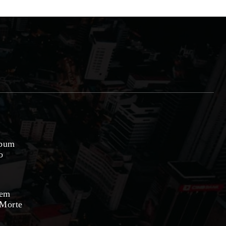
lbum
o
 em
 Morte