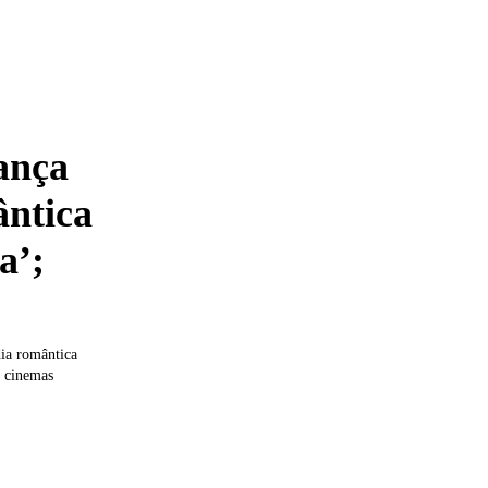
ança
ântica
a’;
dia romântica
s cinemas