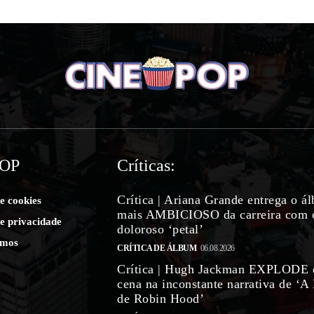
POP
Críticas:
Crítica | Ariana Grande entrega o á
de cookies
mais AMBICIOSO da carreira com 
de privacidade
doloroso ‘petal’
mos
CRÍTICA DE ÁLBUM
06.08.2026
Crítica | Hugh Jackman EXPLODE
cena na inconstante narrativa de ‘A
de Robin Hood’