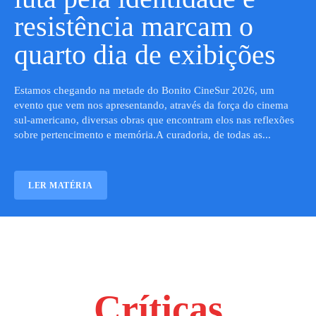
resistência marcam o
quarto dia de exibições
Estamos chegando na metade do Bonito CineSur 2026, um
evento que vem nos apresentando, através da força do cinema
sul-americano, diversas obras que encontram elos nas reflexões
sobre pertencimento e memória.A curadoria, de todas as...
LER MATÉRIA
Críticas