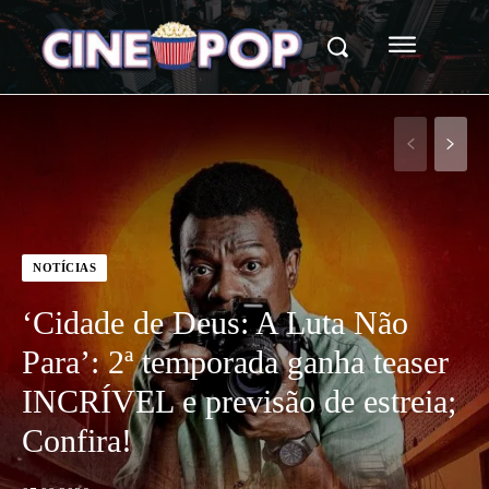
NOTÍCIAS
‘Cidade de Deus: A Luta Não
Para’: 2ª temporada ganha teaser
INCRÍVEL e previsão de estreia;
Confira!