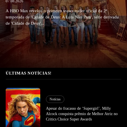
07.08.2026
A HBO Max revelou o primeiro teaser trailer oficial da 2ª
temporada de 'Cidade de Deus: A Luta Não Para', série derivada
de 'Cidade de Deus'...
ÚLTIMAS NOTÍCIAS!
Notícias
Apesar do fracasso de ‘Supergirl’, Milly
Alcock conquista prêmio de Melhor Atriz no
Critics Choice Super Awards