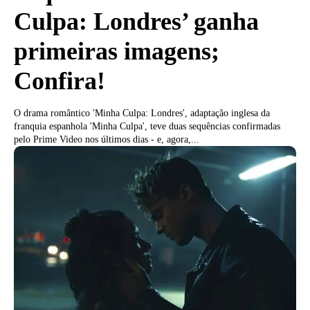
Culpa: Londres’ ganha
primeiras imagens;
Confira!
O drama romântico 'Minha Culpa: Londres', adaptação inglesa da
franquia espanhola 'Minha Culpa', teve duas sequências confirmadas
pelo Prime Video nos últimos dias - e, agora,...