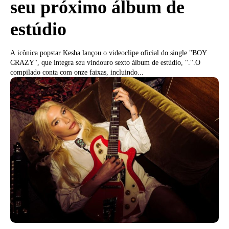
seu próximo álbum de
estúdio
A icônica popstar Kesha lançou o videoclipe oficial do single "BOY
CRAZY", que integra seu vindouro sexto álbum de estúdio, ".".O
compilado conta com onze faixas, incluindo...