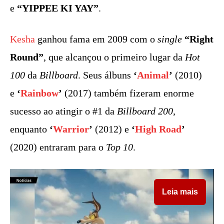
e
“YIPPEE KI YAY”
.
Kesha
ganhou fama em 2009 com o
single
“Right
Round”
, que alcançou o primeiro lugar da
Hot
100
da
Billboard
. Seus álbuns
‘
Animal
’
(2010)
e
‘
Rainbow
’
(2017) também fizeram enorme
sucesso ao atingir o #1 da
Billboard 200
,
enquanto
‘
Warrior
’
(2012) e
‘
High Road
’
(2020) entraram para o
Top 10
.
Leia mais