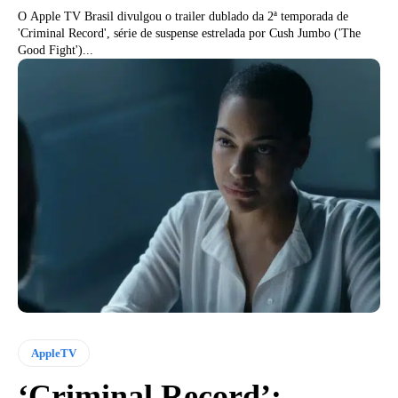
O Apple TV Brasil divulgou o trailer dublado da 2ª temporada de
'Criminal Record', série de suspense estrelada por Cush Jumbo ('The
Good Fight')...
AppleTV
‘Criminal Record’: