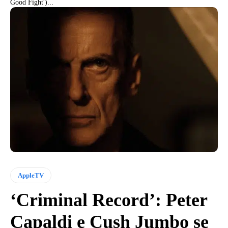
Good Fight')...
AppleTV
‘Criminal Record’: Peter
Capaldi e Cush Jumbo se