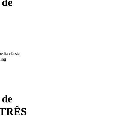
 de
édia clássica
ming
 de
a TRÊS