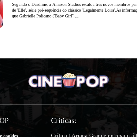
Segundo o Deadline, a Amazon Studios escalou três novos membros par
de 'Elle', série pré-sequência do clássico 'Legalmente Loira'.As inform
que Gabrielle Policano ('Baby Girl'),...
POP
Críticas:
Crítica | Ariana Grande entrega o á
de cookies