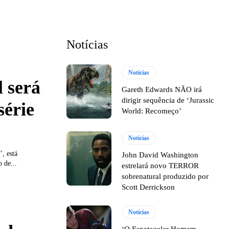
Notícias
Notícias
l será
Gareth Edwards NÃO irá
dirigir sequência de ‘Jurassic
série
World: Recomeço’
Notícias
’, está
John David Washington
 de...
estrelará novo TERROR
sobrenatural produzido por
Scott Derrickson
Notícias
‘O Espetacular Homem-