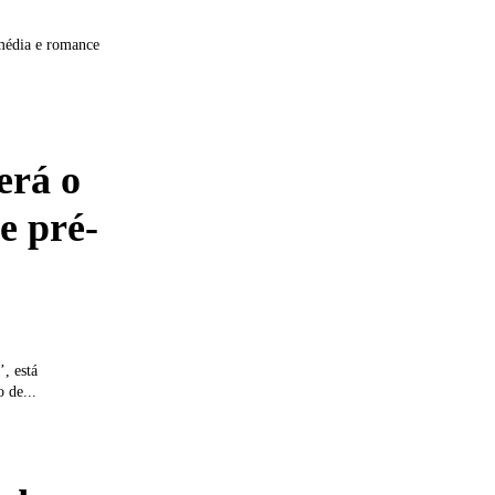
média e romance
erá o
e pré-
’, está
 de...