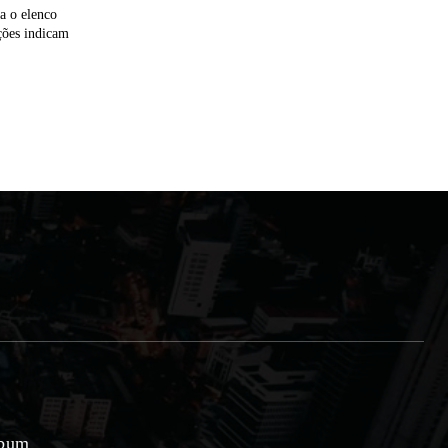
a o elenco
ações indicam
lbum