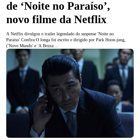
de ‘Noite no Paraíso’,
novo filme da Netflix
A Netflix divulgou o trailer legendado do suspense 'Noite no
Paraíso'.Confira:O longa foi escrito e dirigido por Park Hoon-jung,
('Novo Mundo' e 'A Bruxa:...