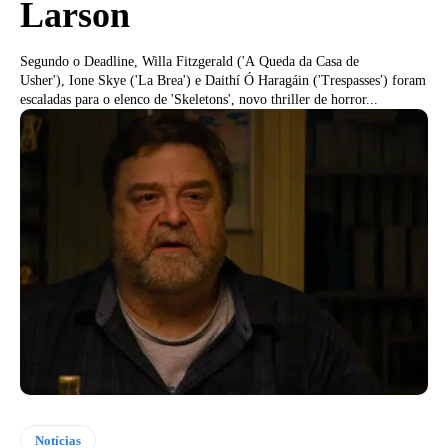
Larson
Segundo o Deadline, Willa Fitzgerald ('A Queda da Casa de
Usher'), Ione Skye ('La Brea') e Daithí Ó Haragáin ('Trespasses') foram
escaladas para o elenco de 'Skeletons', novo thriller de horror...
Notícias