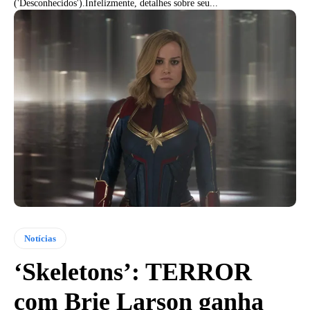
('Desconhecidos').Infelizmente, detalhes sobre seu...
Notícias
‘Skeletons’: TERROR
com Brie Larson ganha