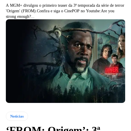
A MGM+ divulgou o primeiro teaser da 3ª temporada da série de terror
'Origem' (FROM).Confira e siga o CinePOP no Youtube:Are you
strong enough?...
Notícias
‘FROM: Origem’: 3ª