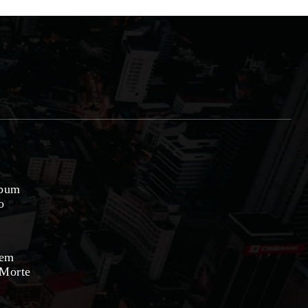
lbum
o
 em
 Morte