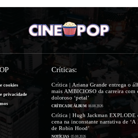
POP
Críticas:
Crítica | Ariana Grande entrega o á
de cookies
mais AMBICIOSO da carreira com 
de privacidade
doloroso ‘petal’
mos
CRÍTICA DE ÁLBUM
06.08.2026
Crítica | Hugh Jackman EXPLODE
cena na inconstante narrativa de ‘A
de Robin Hood’
NOTÍCIAS
05.08.2026