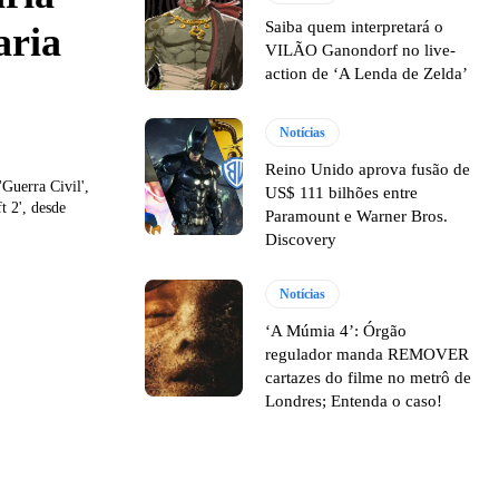
Saiba quem interpretará o
aria
VILÃO Ganondorf no live-
action de ‘A Lenda de Zelda’
Notícias
Reino Unido aprova fusão de
Guerra Civil',
US$ 111 bilhões entre
t 2', desde
Paramount e Warner Bros.
Discovery
Notícias
‘A Múmia 4’: Órgão
regulador manda REMOVER
cartazes do filme no metrô de
Londres; Entenda o caso!