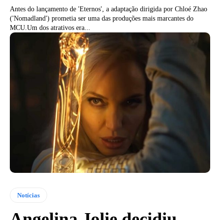
Antes do lançamento de 'Eternos', a adaptação dirigida por Chloé Zhao
('Nomadland') prometia ser uma das produções mais marcantes do
MCU.Um dos atrativos era...
Notícias
Angelina Jolie decidiu