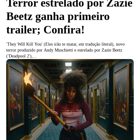
Terror estrelado por Zazie
Beetz ganha primeiro
trailer; Confira!
'They Will Kill You' (Eles irão te matar, em tradução literal), novo
terror produzido por Andy Muschietti e estrelado por Zazie Beetz
('Deadpool 2'),...