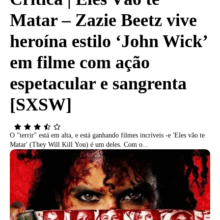
Matar – Zazie Beetz vive
heroína estilo ‘John Wick’
em filme com ação
espetacular e sangrenta
[SXSW]
O "terrir" está em alta, e está ganhando filmes incríveis -e 'Eles vão te
Matar' (They Will Kill You) é um deles. Com o...