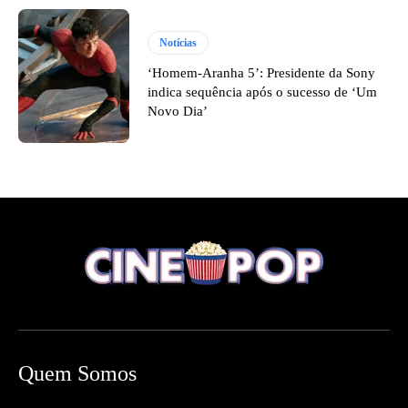
Notícias
‘Homem-Aranha 5’: Presidente da Sony
indica sequência após o sucesso de ‘Um
Novo Dia’
Quem Somos