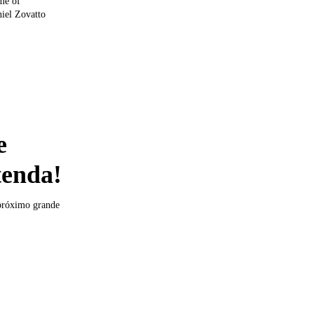
me of
iel Zovatto
e
tenda!
 próximo grande