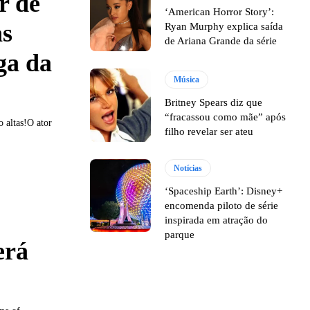
r de
‘American Horror Story’:
as
Ryan Murphy explica saída
de Ariana Grande da série
ga da
Música
Britney Spears diz que
“fracassou como mãe” após
o altas!O ator
filho revelar ser ateu
Notícias
‘Spaceship Earth’: Disney+
encomenda piloto de série
inspirada em atração do
parque
erá