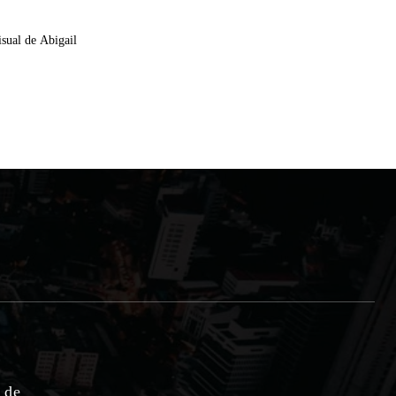
sual de Abigail
e de