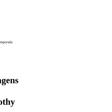
temporada
..
agens
othy