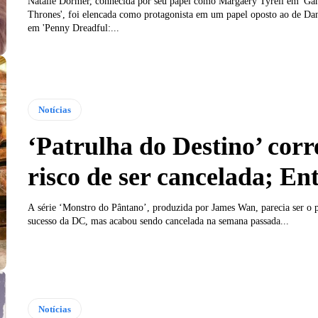
Natalie Dormer, conhecida por seu papel como Margaery Tyrell em 'Ga
Thrones', foi elencada como protagonista em um papel oposto ao de Dan
em 'Penny Dreadful:...
Notícias
‘Patrulha do Destino’ corr
risco de ser cancelada; En
A série ‘Monstro do Pântano’, produzida por James Wan, parecia ser o
sucesso da DC, mas acabou sendo cancelada na semana passada...
Notícias