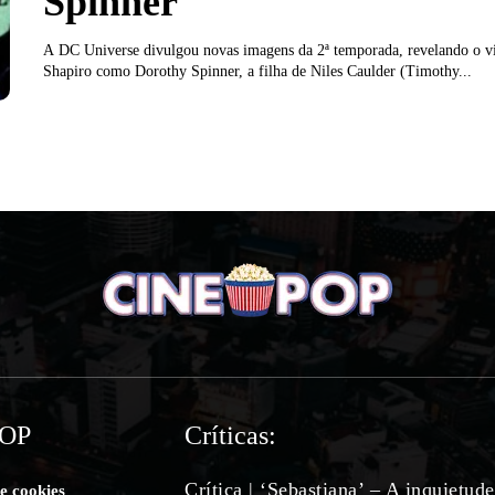
Spinner
A DC Universe divulgou novas imagens da 2ª temporada, revelando o vi
Shapiro como Dorothy Spinner, a filha de Niles Caulder (Timothy...
POP
Críticas:
Crítica | ‘Sebastiana’ – A inquietud
de cookies