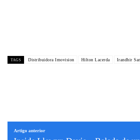
Distribuidora Imovision
Hilton Lacerda
Irandhir Sa
TAGS
Artigo anterior