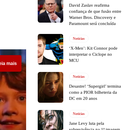
David Zaslav reafirma
confiança de que fusão entre
Warner Bros. Discovery e
Paramount será concluída
Notícias
‘X-Men’: Kit Connor pode
interpretar o Ciclope no
MCU
eia mais
Notícias
Desastre! ‘Supergirl’ termina
como a PIOR bilheteria da
DC em 20 anos
Notícias
Jane Levy luta pela
sobrevivência na 1ª imagem