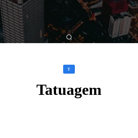
ticas
Breve Nos Cinemas
Matérias
Nos Cinemas
T
Tatuagem
Facebook
X
WhatsApp