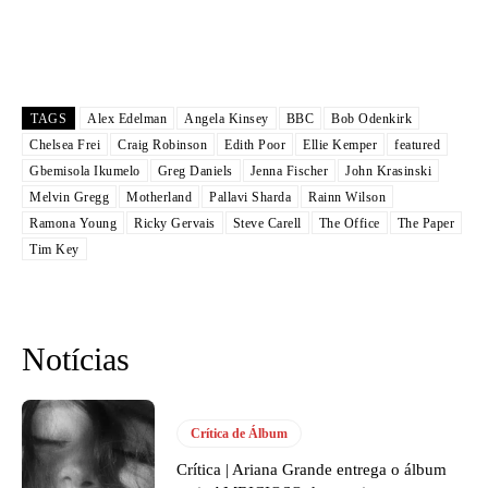
TAGS
Alex Edelman
Angela Kinsey
BBC
Bob Odenkirk
Chelsea Frei
Craig Robinson
Edith Poor
Ellie Kemper
featured
Gbemisola Ikumelo
Greg Daniels
Jenna Fischer
John Krasinski
Melvin Gregg
Motherland
Pallavi Sharda
Rainn Wilson
Ramona Young
Ricky Gervais
Steve Carell
The Office
The Paper
Tim Key
Notícias
Crítica de Álbum
Crítica | Ariana Grande entrega o álbum