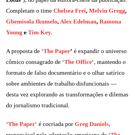
Completam o time
Chelsea Frei
,
Melvin Gregg
,
Gbemisola Ikumelo
,
Alex Edelman
,
Ramona
Young
e
Tim Key
.
A proposta de ‘
The Paper
’
é expandir o universo
cômico consagrado de ‘
The Office
‘, mantendo o
formato de falso documentário e o olhar satírico
sobre ambientes de trabalho disfuncionais —
desta vez explorando as transformações e dilemas
do jornalismo tradicional.
‘
The Paper
‘ é cocriada por
Greg Daniels
,
responsável pela adaptação americana de ‘
The