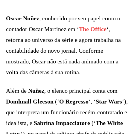
Oscar Nuñez
, conhecido por seu papel como o
contador Oscar Martinez em ‘
The Office
‘,
retorna ao universo da série e agora trabalha na
contabilidade do novo jornal. Conforme
mostrado, Oscar não está nada animado com a
volta das câmeras à sua rotina.
Além de
Nuñez
, o elenco principal conta com
Domhnall Gleeson
(‘
O Regresso
‘, ‘
Star
Wars
‘),
que interpreta um funcionário recém-contratado e
idealista, e
Sabrina Impacciatore
(‘
The White
Lotus
‘), no papel da editora-chefe da publicação.