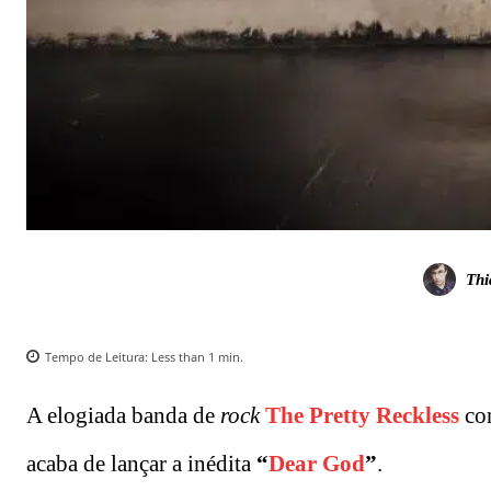
Thi
Tempo de Leitura:
Less than 1
min.
A elogiada banda de
rock
The Pretty Reckless
con
acaba de lançar a inédita
“
Dear God
”
.