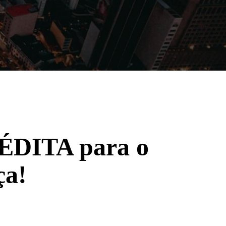
Filmes
Séries
Música
Gênero
INÉDITA para o
ça!