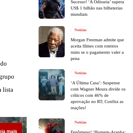
Sucesso! ‘A Odisseia’ supera
US$ 1 bilhão nas bilheterias
mundiais
Notícias
Morgan Freeman admite que
aceita filmes com roteiros
ruins se o pagamento valer a
pena
 do
Notícias
 grupo
‘A Última Casa’: Suspense
 lista
com Wagner Moura divide os
críticos com 46% de
aprovação no RT; Confira as
reações!
Notícias
eia mais
Fenômeno! ‘Homem-Aranha: