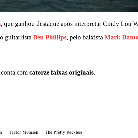
n
, que ganhou destaque após interpretar Cindy Lou
lo guitarrista
Ben Phillips
, pelo baixista
Mark Dam
, conta com
catorze faixas originais
.
n
Taylor Momsen
The Pretty Reckless