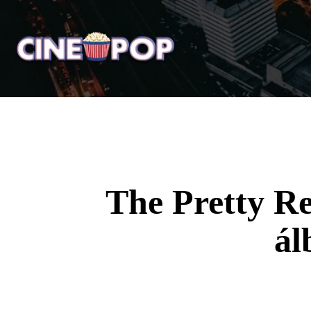
Home
Notícias
Crí
The Pretty Re
ál