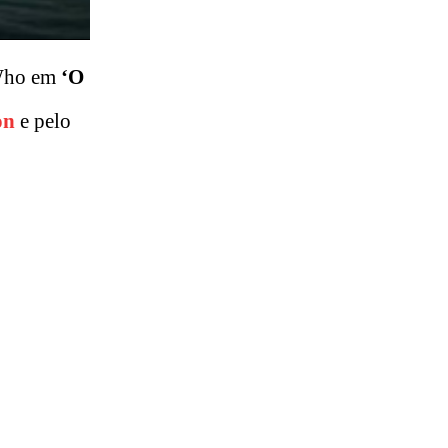
 Who em
‘O
on
e pelo