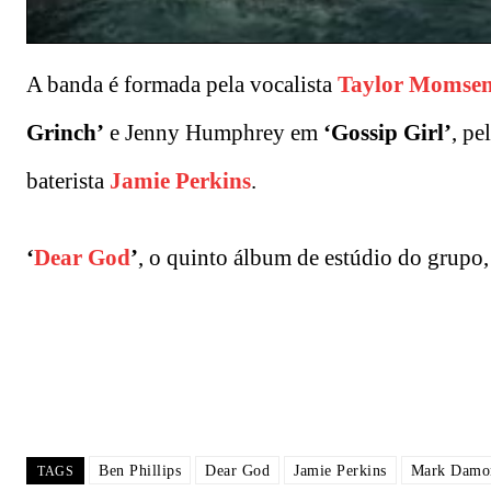
A banda é formada pela vocalista
Taylor Momse
Grinch’
e Jenny Humphrey em
‘Gossip Girl’
, pe
baterista
Jamie Perkins
.
‘
Dear God
’
, o quinto álbum de estúdio do grupo
Ben Phillips
Dear God
Jamie Perkins
Mark Damo
TAGS