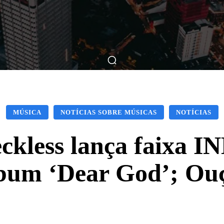
ticas
Breve Nos Cinemas
Matérias
Nos Cinemas
MÚSICA
NOTÍCIAS SOBRE MÚSICAS
NOTÍCIAS
ckless lança faixa 
bum ‘Dear God’; Ou