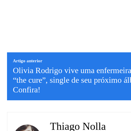
Artigo anterior
Olivia Rodrigo vive uma enfermeira
“the cure”, single de seu próximo á
Confira!
Thiago Nolla