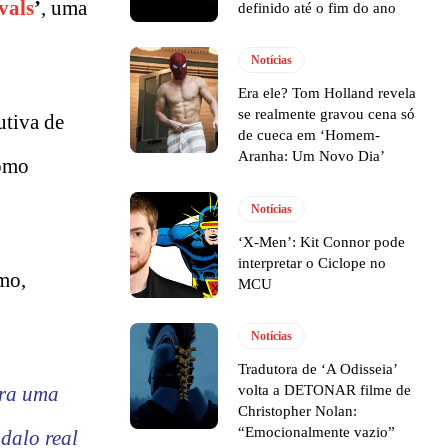
vals
’
, uma
definido até o fim do ano
Notícias
Era ele? Tom Holland revela
se realmente gravou cena só
utiva de
de cueca em ‘Homem-
Aranha: Um Novo Dia’
como
Notícias
‘X-Men’: Kit Connor pode
interpretar o Ciclope no
mo,
MCU
Notícias
Tradutora de ‘A Odisseia’
volta a DETONAR filme de
tra uma
Christopher Nolan:
“Emocionalmente vazio”
ndalo real