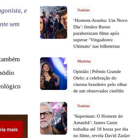
gonista, e
Notícias
‘Homem-Aranha: Um Novo
ente sem
Dia’: Irmãos Russo
parabenizam filme após
superar ‘Vingadores:
Ultimato’ nas bilheterias
 também
Matérias
Opinião | Prêmio Grande
isódio
Otelo: a celebração do
cinema brasileiro pelo olhar
icológico
de um observador cinéfilo
Notícias
‘Superman: O Homem do
Amanhã’: James Gunn
trabalha até 18 horas por dia
eia mais
no filme, revela David Zaslav