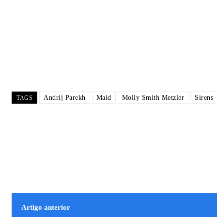
Andrij Parekh
Maid
Molly Smith Metzler
Sirens
TAGS
Artigo anterior