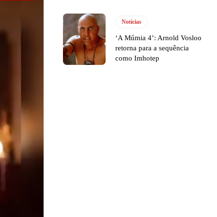
Notícias
‘A Múmia 4’: Arnold Vosloo
retorna para a sequência
como Imhotep