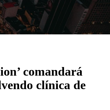
Filmes
Séries
Música
Gênero
ssion’ comandará
lvendo clínica de