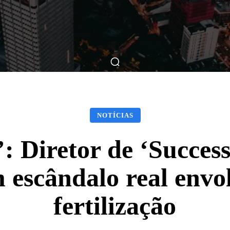
ticas
Breve Nos Cinemas
Matérias
Nos Cinemas
NOTÍCIAS
’: Diretor de ‘Succe
 escândalo real envo
fertilização