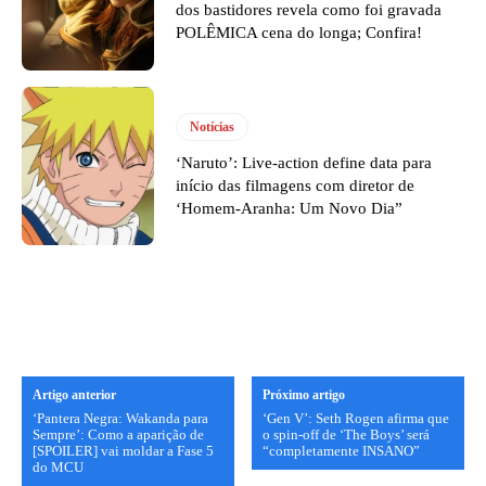
dos bastidores revela como foi gravada
POLÊMICA cena do longa; Confira!
Notícias
‘Naruto’: Live-action define data para
início das filmagens com diretor de
‘Homem-Aranha: Um Novo Dia”
Artigo anterior
Próximo artigo
‘Pantera Negra: Wakanda para
‘Gen V’: Seth Rogen afirma que
Sempre’: Como a aparição de
o spin-off de ‘The Boys’ será
[SPOILER] vai moldar a Fase 5
“completamente INSANO”
do MCU