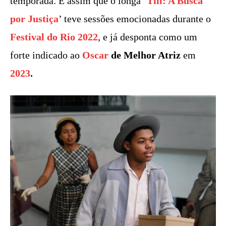
temporada. É assim que o longa ‘
Till: A Busca
por Justiça
’ teve sessões emocionadas durante o
Festival do Rio
2022
, e já desponta como um
forte indicado ao
Oscar
de Melhor Atriz
em
2023
.