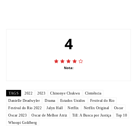
4
Nota:
TAGS
2022
2023
Chinonye Chukwu
Clemência
Danielle Deadwyler
Drama
Estados Unidos
Festival do Rio
Festival do Rio 2022
Jalyn Hall
Netflix
Netflix Original
Oscar
Oscar 2023
Oscar de Melhor Atriz
Till: A Busca por Justiça
Top 10
Whoopi Goldberg