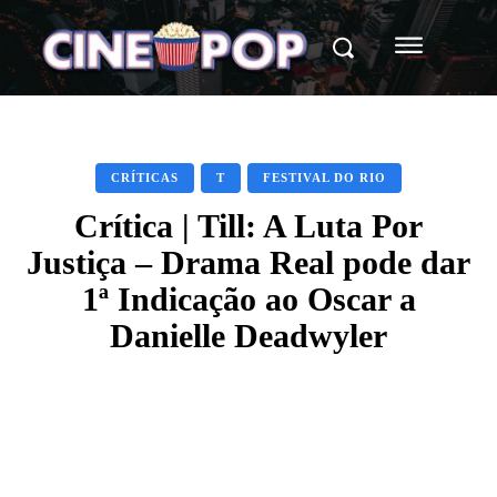
CRÍTICAS
T
FESTIVAL DO RIO
Crítica | Till: A Luta Por
Justiça – Drama Real pode dar
1ª Indicação ao Oscar a
Danielle Deadwyler
Facebook
X
WhatsApp