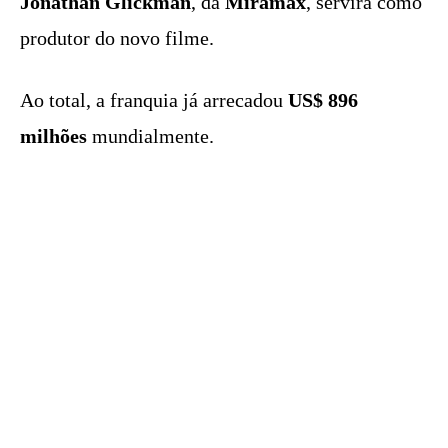
Jonathan Glickman
, da
Miramax
, servirá como
produtor do novo filme.
Ao total, a franquia já arrecadou
US$ 896
milhões
mundialmente.