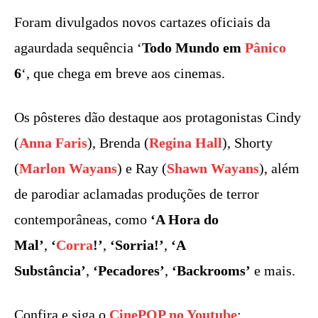
Foram divulgados novos cartazes oficiais da
agaurdada sequência ‘
Todo Mundo em
Pânico
6
‘, que chega em breve aos cinemas.
Os pôsteres dão destaque aos protagonistas Cindy
(
Anna Faris
), Brenda (
Regina Hall
), Shorty
(
Marlon Wayans
) e Ray (
Shawn Wayans
), além
de parodiar aclamadas produções de terror
contemporâneas, como
‘A Hora do
Mal’
,
‘
Corra
!’
,
‘Sorria!’
,
‘A
Substância’
,
‘Pecadores’
,
‘Backrooms’
e mais.
Confira e siga o
CinePOP no Youtube
: