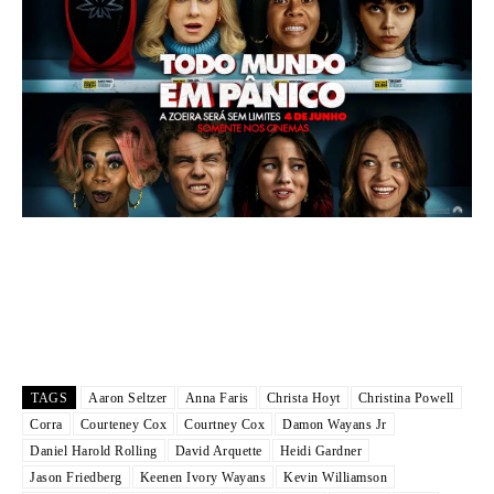
TAGS
Aaron Seltzer
Anna Faris
Christa Hoyt
Christina Powell
Corra
Courteney Cox
Courtney Cox
Damon Wayans Jr
Daniel Harold Rolling
David Arquette
Heidi Gardner
Jason Friedberg
Keenen Ivory Wayans
Kevin Williamson