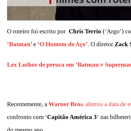
O roteiro foi escrito por
Chris Terrio
(‘Argo’) c
‘
Batman
’ e ‘
O Homem de Aço
’. O diretor
Zack 
Lex Luthor de peruca em ‘Batman v Superman’
Recentemente, a
Warner Bros.
alterou a data de es
confronto com ‘
Capitão América 3
‘ nas bilhete
do mesmo ano.