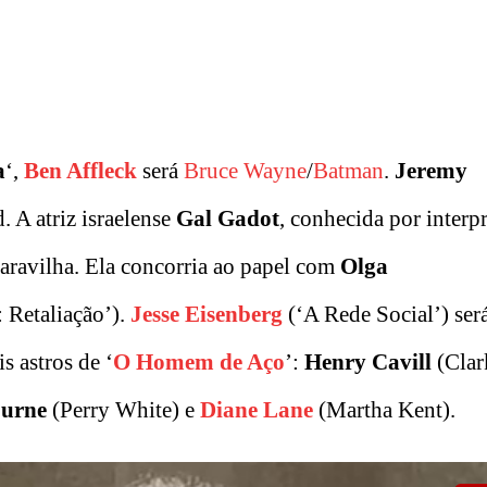
a
‘,
Ben Affleck
será
Bruce Wayne
/
Batman
.
Jeremy
 A atriz israelense
Gal Gadot
, conhecida por interpr
aravilha. Ela concorria ao papel com
Olga
: Retaliação’).
Jesse Eisenberg
(‘A Rede Social’) ser
s astros de ‘
O Homem de Aço
’:
Henry Cavill
(Clar
burne
(Perry White) e
Diane Lane
(Martha Kent).