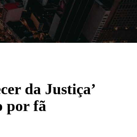
Filmes
Séries
Música
Gênero
er da Justiça’
o por fã