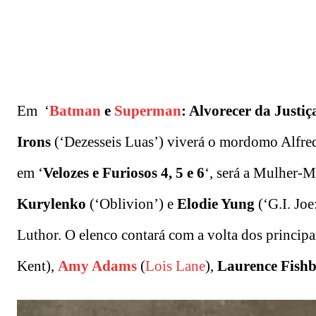
Em ‘
Batman
e
Superman
: Alvorecer da Justiç
Irons
(‘Dezesseis Luas’) viverá o mordomo Alfred.
em ‘
Velozes e Furiosos 4, 5 e 6
‘, será a Mulher-M
Kurylenko
(‘Oblivion’) e
Elodie Yung
(‘G.I. Joe
Luthor. O elenco contará com a volta dos principai
Kent),
Amy Adams
(
Lois Lane
),
Laurence Fish