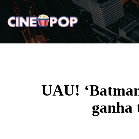
Home
Notícias
Crí
UAU! ‘Batman 
ganha t