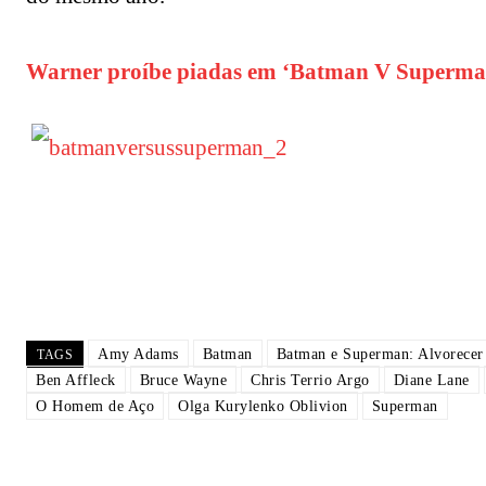
Warner proíbe piadas em ‘Batman V Superman’
Amy Adams
Batman
Batman e Superman: Alvorecer 
TAGS
Ben Affleck
Bruce Wayne
Chris Terrio Argo
Diane Lane
O Homem de Aço
Olga Kurylenko Oblivion
Superman