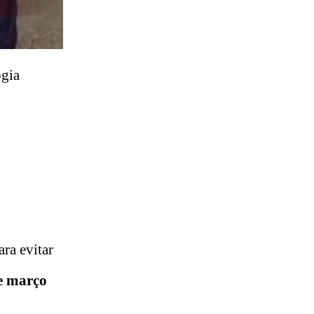
ogia
ra evitar
e março