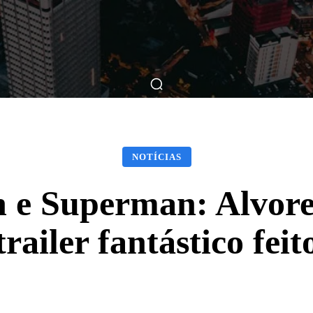
ticas
Breve Nos Cinemas
Matérias
Nos Cinemas
NOTÍCIAS
e Superman: Alvorec
railer fantástico feit