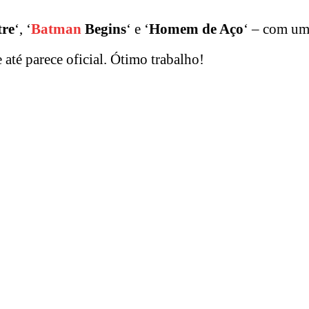
tre
‘, ‘
Batman
Begins
‘ e ‘
Homem de Aço
‘ – com um
e até parece oficial. Ótimo trabalho!