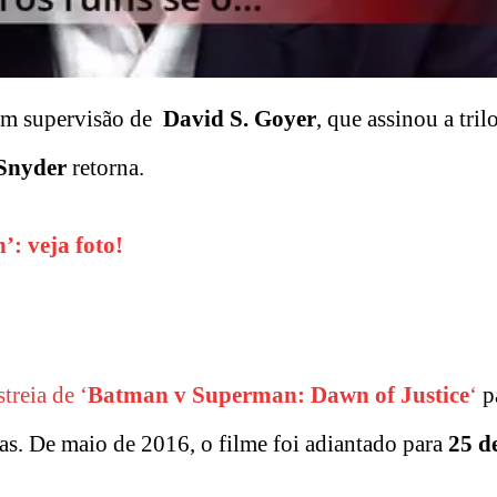
om supervisão de
David S. Goyer
, que assinou a tril
Snyder
retorna.
: veja foto!
treia de ‘
Batman v Superman: Dawn of Justice
‘
pa
rias. De maio de 2016, o filme foi adiantado para
25 d