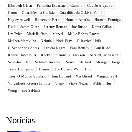
Elizabeth Olsen
Feiticeira Escarlate
Gamora
Gavião Arqueiro
Groot
Guardiões da Galáxia
Guardiões da Galáxia Vol. 2
Hayley Atwell
Homem de Ferro
Homem-Aranha
Homem-Formiga
Hulk
James Gunn
Jeremy Renner
Joe Russo
Karen Gillan
Liv Tyler
Mark Ruffalo
Marvel
Millie Bobby Brown
Mulher-Maravilha
Nebula
Nick Fury
O Incrível Hulk
O Senhor dos Anéis
Pantera Negra
Paul Bettany
Paul Rudd
Robert Downey Jr
Rocket
Samuel L. Jackson
Scarlett Johansson
Sebastian Stan
Soldado Invernal
Sony
Starlord
Stranger Things
Tessa Thompson
Thanos
The Current War
Thor
Thor: O Mundo Sombrio
Tom Holland
Vin Diesel
Vingadores 4
Vingadores: Guerra Infinita
Visão
Viúva Negra
William Hurt
Wong
Zoe Saldana
Notícias