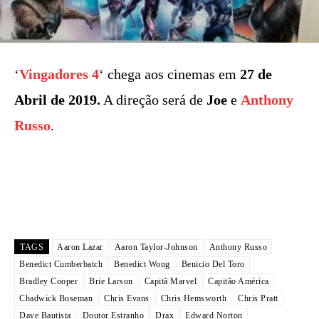
‘
Vingadores 4
‘ chega aos cinemas em
27 de
Abril de 2019.
A direção será de
Joe
e
Anthony
Russo
.
TAGS
Aaron Lazar
Aaron Taylor-Johnson
Anthony Russo
Benedict Cumberbatch
Benedict Wong
Benicio Del Toro
Bradley Cooper
Brie Larson
Capitã Marvel
Capitão América
Chadwick Boseman
Chris Evans
Chris Hemsworth
Chris Pratt
Dave Bautista
Doutor Estranho
Drax
Edward Norton