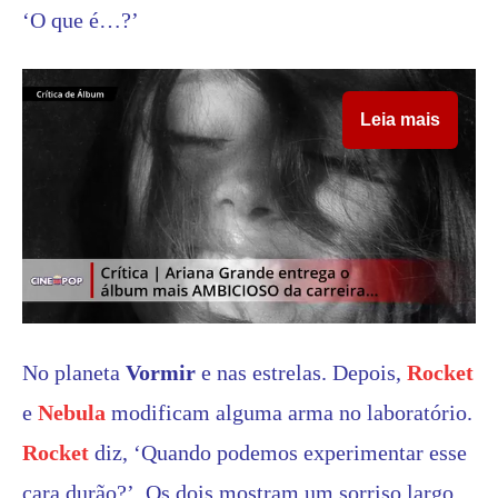
‘O que é…?’
Leia mais
No planeta
Vormir
e nas estrelas. Depois,
Rocket
e
Nebula
modificam alguma arma no laboratório.
Rocket
diz, ‘Quando podemos experimentar esse
cara durão?’. Os dois mostram um sorriso largo.