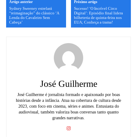
Artigo anterior
Próximo artigo
Sydney Sweeney estrelará
Sucesso! ‘O Incrível Circo
“reimaginação” do clássico ‘A
Digital’: Episódio final lidera
Lenda do Cavaleiro Sem
bilheteria de quinta-feira nos
Cabeça’
EUA; Conheça a trama!
José Guilherme
José Guilherme é jornalista formado e apaixonado por boas
histórias desde a infância. Atua na cobertura de cultura desde
2023, com foco em cinema, séries e animes. Entusiasta do
audiovisual, também valoriza boas conversas tanto quanto
grandes narrativas.