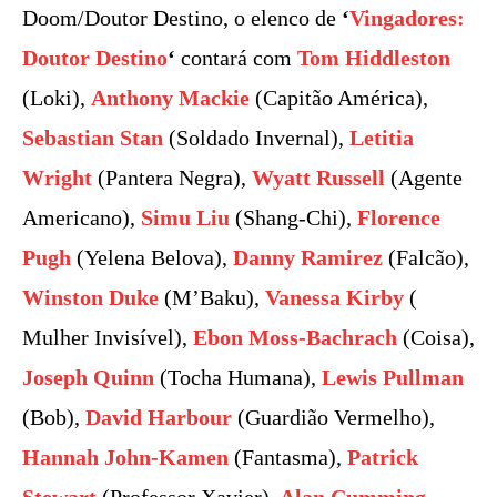
Doom/Doutor Destino, o elenco de
‘
Vingadores:
Doutor Destino
‘
contará com
Tom Hiddleston
(Loki),
Anthony Mackie
(Capitão América),
Sebastian Stan
(Soldado Invernal),
Letitia
Wright
(Pantera Negra),
Wyatt Russell
(Agente
Americano),
Simu Liu
(Shang-Chi),
Florence
Pugh
(Yelena Belova),
Danny Ramirez
(Falcão),
Winston Duke
(M’Baku),
Vanessa Kirby
(
Mulher Invisível),
Ebon Moss-Bachrach
(Coisa),
Joseph Quinn
(Tocha Humana),
Lewis Pullman
(Bob),
David Harbour
(Guardião Vermelho),
Hannah John-Kamen
(Fantasma),
Patrick
Stewart
(Professor Xavier),
Alan Cumming