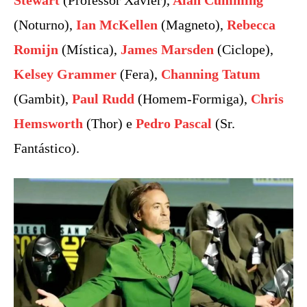
(Noturno),
Ian McKellen
(Magneto),
Rebecca
Romijn
(Mística),
James Marsden
(Ciclope),
Kelsey Grammer
(Fera),
Channing Tatum
(Gambit),
Paul Rudd
(Homem-Formiga),
Chris
Hemsworth
(Thor) e
Pedro Pascal
(Sr.
Fantástico).