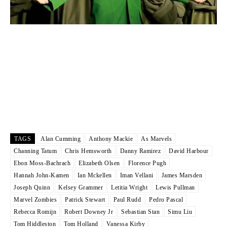
TAGS
Alan Cumming
Anthony Mackie
As Marvels
Channing Tatum
Chris Hemsworth
Danny Ramirez
David Harbour
Ebon Moss-Bachrach
Elizabeth Olsen
Florence Pugh
Hannah John-Kamen
Ian Mckellen
Iman Vellani
James Marsden
Joseph Quinn
Kelsey Grammer
Letitia Wright
Lewis Pullman
Marvel Zombies
Patrick Stewart
Paul Rudd
Pedro Pascal
Rebecca Romijn
Robert Downey Jr
Sebastian Stan
Simu Liu
Tom Hiddleston
Tom Holland
Vanessa Kirby