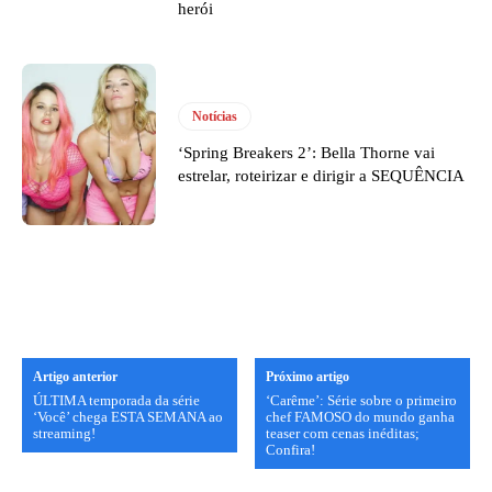
herói
Notícias
‘Spring Breakers 2’: Bella Thorne vai
estrelar, roteirizar e dirigir a SEQUÊNCIA
Artigo anterior
Próximo artigo
ÚLTIMA temporada da série
‘Carême’: Série sobre o primeiro
‘Você’ chega ESTA SEMANA ao
chef FAMOSO do mundo ganha
streaming!
teaser com cenas inéditas;
Confira!