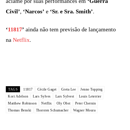
aclame por suas performances em
‘Guerra
Civil’
,
‘Narcos’
e
‘Sr. e Sra. Smith’
.
‘
11817
’
ainda não tem previsão de lançamento
na
Netflix
.
TAGS
11817
Cécile Gaget
Greta Lee
Jenno Topping
Kori Adelson
Lars Sylves
Lars Sylvest
Louis Leterrier
Matthew Robinson
Netflix
Oly Obst
Peter Chernin
Thomas Benski
Thorsten Schumacher
Wagner Moura