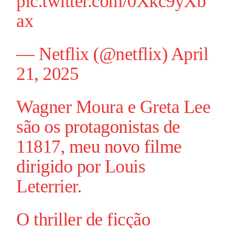
pic.twitter.com/0Xkc9yXb
ax
—
Netflix
(@
netflix
)
April
21, 2025
Wagner Moura
e
Greta Lee
são os protagonistas de
11817
, meu novo filme
dirigido por
Louis
Leterrier
.
O thriller de ficção