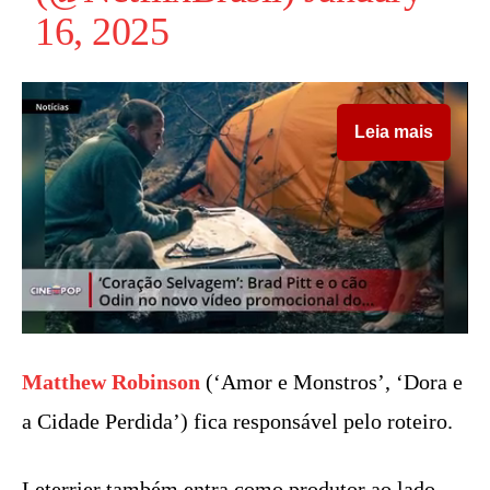
16, 2025
Leia mais
Matthew Robinson
(‘Amor e Monstros’, ‘Dora e
a Cidade Perdida’) fica responsável pelo roteiro.
Leterrier também entra como produtor ao lado