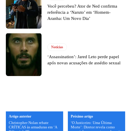
Você percebeu? Ator de Ned confirma
referência a ‘Naruto’ em ‘Homem-
Aranha: Um Novo Dia’
Notícias
‘Assassination’: Jared Leto perde papel
após novas acusações de assédio sexual
Artigo anterior
Próximo artigo
Christopher Nolan rebate
‘O Justiceiro: Uma Última
CRÍTICAS às armaduras em ‘A
Morte’: Diretor revela como