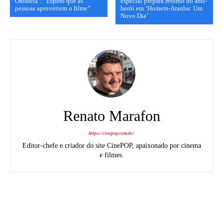
Odisseia’: “Espero que as
especial prepara retorno do anti-
pessoas aproveitem o filme”
herói em ‘Homem-Aranha: Um
Novo Dia’
Renato Marafon
https://cinepop.com.br/
Editor-chefe e criador do site CinePOP, apaixonado por cinema
e filmes.