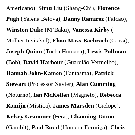
Americano),
Simu Liu
(Shang-Chi),
Florence
Pugh
(Yelena Belova),
Danny Ramirez
(Falcão),
Winston Duke
(M’Baku),
Vanessa Kirby
(
Mulher Invisível),
Ebon Moss-Bachrach
(Coisa),
Joseph Quinn
(Tocha Humana),
Lewis Pullman
(Bob),
David Harbour
(Guardião Vermelho),
Hannah John-Kamen
(Fantasma),
Patrick
Stewart
(Professor Xavier),
Alan Cumming
(Noturno),
Ian McKellen
(Magneto),
Rebecca
Romijn
(Mística),
James Marsden
(Ciclope),
Kelsey Grammer
(Fera),
Channing Tatum
(Gambit),
Paul Rudd
(Homem-Formiga),
Chris