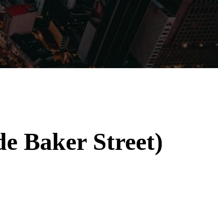
Filmes
Séries
Música
Gênero
e Baker Street)