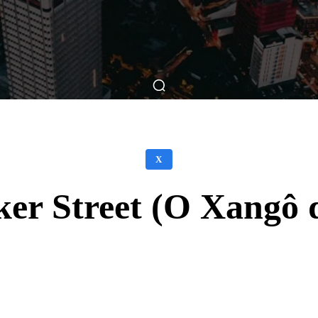
ticas
Breve Nos Cinemas
Matérias
Nos Cinemas
X
er Street (O Xangô d
Facebook
X
WhatsApp