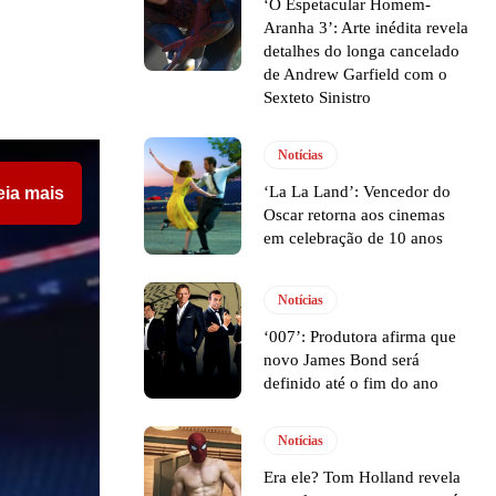
‘O Espetacular Homem-
Aranha 3’: Arte inédita revela
detalhes do longa cancelado
de Andrew Garfield com o
Sexteto Sinistro
Notícias
‘La La Land’: Vencedor do
eia mais
Oscar retorna aos cinemas
em celebração de 10 anos
Notícias
‘007’: Produtora afirma que
novo James Bond será
definido até o fim do ano
Notícias
Era ele? Tom Holland revela