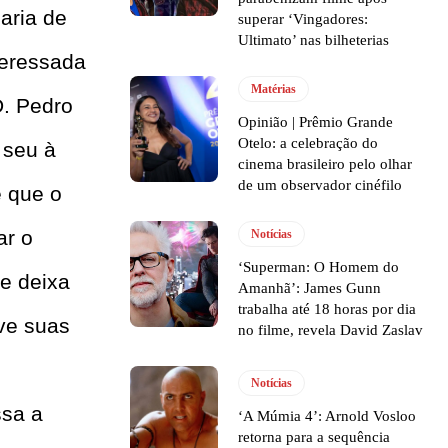
aria de
superar ‘Vingadores:
Ultimato’ nas bilheterias
teressada
Matérias
D. Pedro
Opinião | Prêmio Grande
Otelo: a celebração do
 seu à
cinema brasileiro pelo olhar
de um observador cinéfilo
e que o
ar o
Notícias
‘Superman: O Homem do
e deixa
Amanhã’: James Gunn
trabalha até 18 horas por dia
ve suas
no filme, revela David Zaslav
Notícias
ssa a
‘A Múmia 4’: Arnold Vosloo
retorna para a sequência