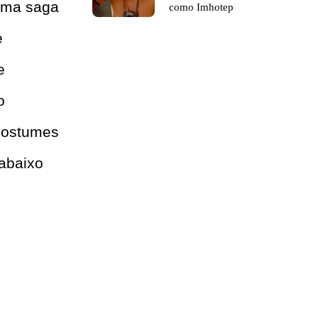
 uma saga
como Imhotep
e
e
o
 costumes
 abaixo