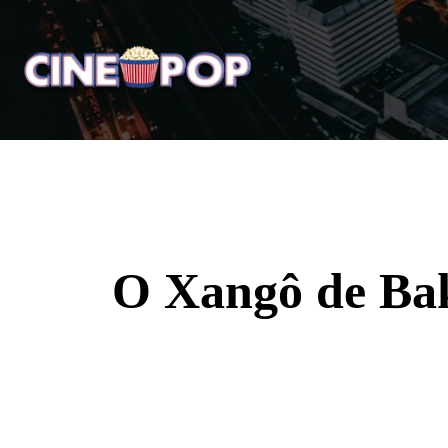
Home
Notícias
Crí
O Xangô de Bak