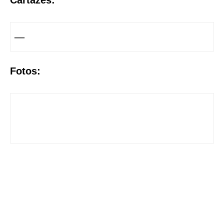
Cartazes:
—
Fotos: