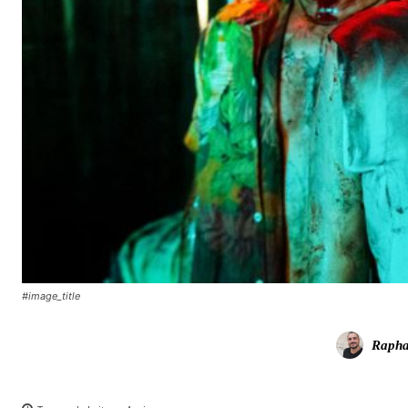
#image_title
Rapha