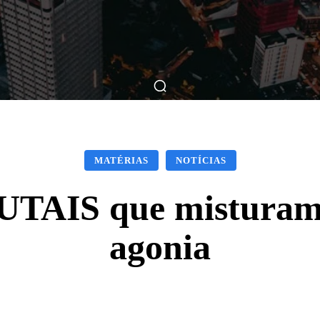
ticas
Breve Nos Cinemas
Matérias
Nos Cinemas
MATÉRIAS
NOTÍCIAS
TAIS que misturam 
agonia