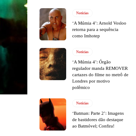
Notícias
‘A Múmia 4’: Arnold Vosloo
retorna para a sequência
como Imhotep
Notícias
‘A Múmia 4’: Órgão
regulador manda REMOVER
cartazes do filme no metrô de
Londres por motivo
polêmico
Notícias
‘Batman: Parte 2’: Imagens
de bastidores dão destaque
ao Batmóvel; Confira!