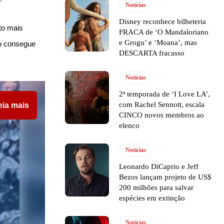
Notícias
Disney reconhece bilheteria
to mais
FRACA de ‘O Mandaloriano
e Grogu’ e ‘Moana’, mas
ão consegue
DESCARTA fracasso
Notícias
2ª temporada de ‘I Love LA’,
com Rachel Sennott, escala
eia mais
CINCO novos membros ao
elenco
Notícias
Leonardo DiCaprio e Jeff
Bezos lançam projeto de US$
200 milhões para salvar
espécies em extinção
Notícias