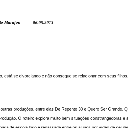
to Marafon
06.05.2013
, está se divorciando e não consegue se relacionar com seus filhos
s outras produções, entre elas De Repente 30 e Quero Ser Grande. 
rodução. O roteiro explora muito bem situações constrangedoras e a
riga de escola logo é repassada entre os alunos por vídeo de celular