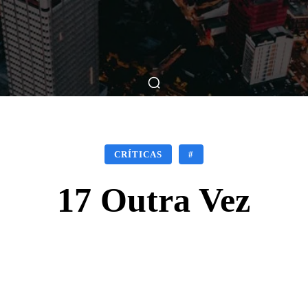
ticas
Breve Nos Cinemas
Matérias
Nos Cinemas
CRÍTICAS
#
17 Outra Vez
Facebook
X
WhatsApp