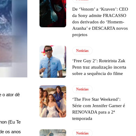
De ‘Venom’ a ‘Kraven’: CEO
da Sony admite FRACASSO
dos derivados do ‘Homem-
Aranha’ e DESCARTA novos
projetos
Notícias
‘Free Guy 2’: Roteirista Zak
Penn traz atualização incerta
sobre a sequência do filme
Notícias
 o ator dê
‘The Five Star Weekend’:
Série com Jennifer Garner é
RENOVADA para a 2ª
temporada
non (Eu Te
de os anos
Notícias