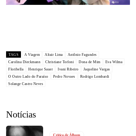
TAGS
A Viagem
Altair Lima
Antônio Fagundes
Carolina Dieckmann
Christiane Torloni
Dona de Mim
Eva Wilma
Floribella
Henrique Sauer
Ivani Ribeiro
Jaqueline Vargas
O Outro Lado do Paraíso
Pedro Novaes
Rodrigo Lombardi
Solange Castro Neves
Notícias
Crítica de Álbum