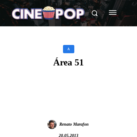
A
Área 51
Facebook
X
WhatsApp
Renato Marafon
20.05.2013