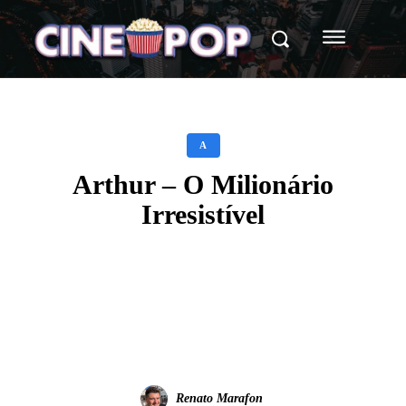
A
Arthur – O Milionário
Irresistível
Facebook
X
WhatsApp
Renato Marafon