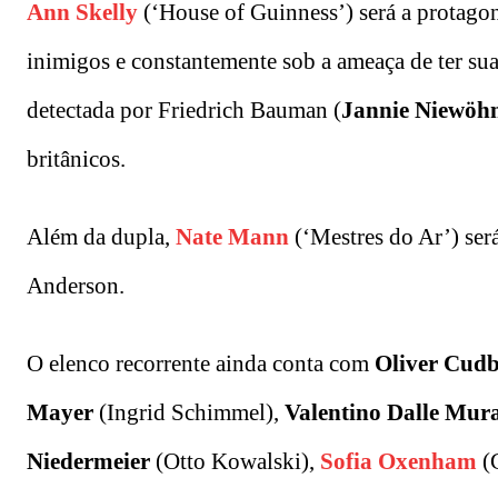
Ann Skelly
(‘House of Guinness’) será a protago
inimigos e constantemente sob a ameaça de ter sua 
detectada por Friedrich Bauman (
Jannie Niewöh
britânicos.
Além da dupla,
Nate Mann
(‘Mestres do Ar’) ser
Anderson.
O elenco recorrente ainda conta com
Oliver Cudb
Mayer
(Ingrid Schimmel),
Valentino Dalle Mur
Niedermeier
(Otto Kowalski),
Sofia Oxenham
(G