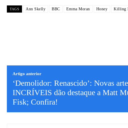
Ann Skelly
BBC
Emma Moran
Honey
Killing
TAGS
Artigo anterior
‘Demolidor: Renascido’: Novas art
INCRÍVEIS dão destaque a Matt M
Fisk; Confira!