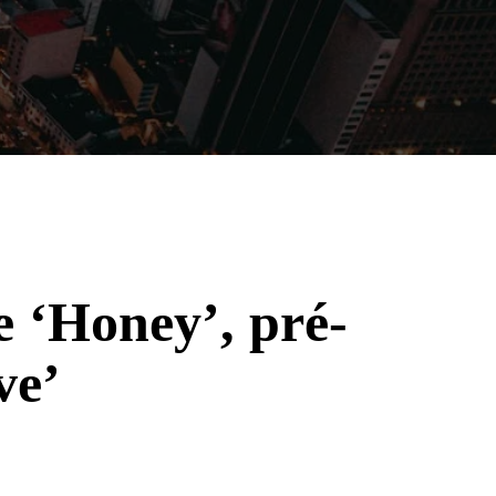
Filmes
Séries
Música
Gênero
e ‘Honey’, pré-
ve’