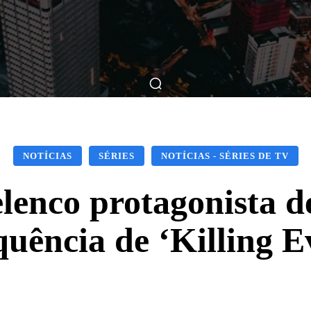
ticas
Breve Nos Cinemas
Matérias
Nos Cinemas
NOTÍCIAS
SÉRIES
NOTÍCIAS - SÉRIES DE TV
enco protagonista d
quência de ‘Killing E