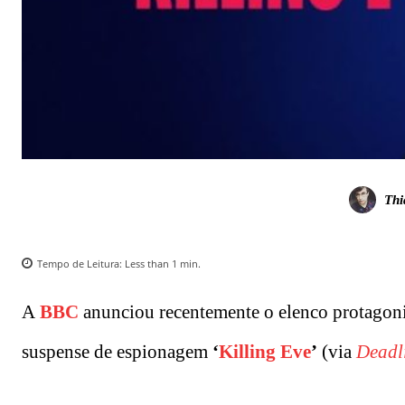
Thi
Tempo de Leitura:
Less than 1
min.
A
BBC
anunciou recentemente o elenco protagon
suspense de espionagem
‘
Killing Eve
’
(via
Deadl