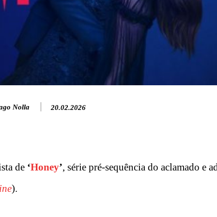
ago Nolla
20.02.2026
ista de
‘
Honey
’
, série pré-sequência do aclamado e 
ine
).