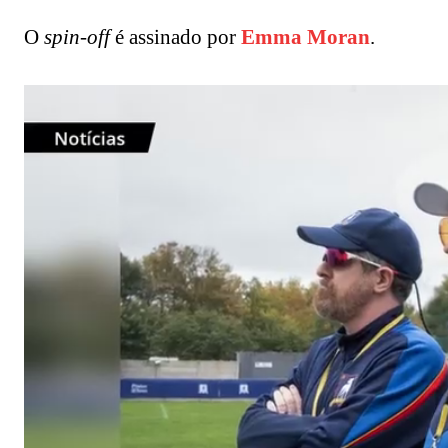
O
spin-off
é assinado por
Emma Moran
.