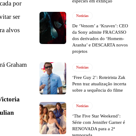
espécies em extinção
rcada por
itar ser
Notícias
De ‘Venom’ a ‘Kraven’: CEO
ra alvos
da Sony admite FRACASSO
dos derivados do ‘Homem-
Aranha’ e DESCARTA novos
projetos
erá Graham
Notícias
‘Free Guy 2’: Roteirista Zak
Penn traz atualização incerta
sobre a sequência do filme
Victoria
Notícias
ulian
‘The Five Star Weekend’:
Série com Jennifer Garner é
RENOVADA para a 2ª
temporada