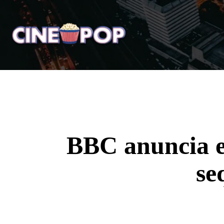
Home
Notícias
Crí
BBC anuncia el
se