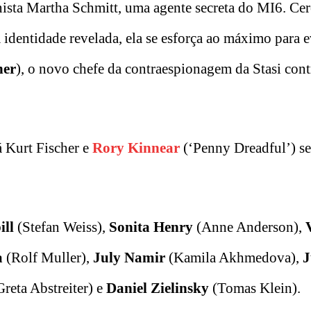
nista Martha Schmitt, uma agente secreta do MI6. Ce
identidade revelada, ela se esforça ao máximo para ev
ner
), o novo chefe da contraespionagem da Stasi cont
á Kurt Fischer e
Rory Kinnear
(‘Penny Dreadful’) s
ill
(Stefan Weiss),
Sonita Henry
(Anne Anderson),
a
(Rolf Muller),
July Namir
(Kamila Akhmedova),
J
reta Abstreiter) e
Daniel Zielinsky
(Tomas Klein).