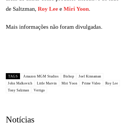
de Saltzman,
Roy Lee
e
Miri Yoon
.
Mais informações não foram divulgadas.
TAGS
Amazon MGM Studios
Bishop
Joel Kinnaman
John Malkovich
Little Marvin
Miri Yoon
Prime Video
Roy Lee
Tony Salzman
Vertigo
Notícias