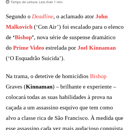
Tempo de Leitura:
Less than 1
min.
Segundo o
Deadline
, o aclamado ator
John
Malkovich
(‘Con Air’) foi escalado para o elenco
de
‘
Bishop
’
, nova série de suspense dramático
do
Prime Video
estrelada por
Joel Kinnaman
(‘O Esquadrão Suicida’).
Na trama, o detetive de homicídios
Bishop
Graves (
Kinnaman
) – brilhante e experiente –
colocará todas as suas habilidades à prova na
caçada a um assassino esquivo que tem como
alvo a classe rica de São Francisco. À medida que
esse assassino cada vez mais audacioso conquista