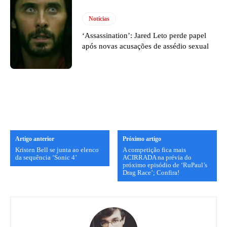
Notícias
‘Assassination’: Jared Leto perde papel
após novas acusações de assédio sexual
Artigo anterior
Próximo artigo
Kristen Bell se junta ao elenco
A competição fica mais
da sequência ‘Sonic 4’
ACIRRADA na prévia do
próximo episódio de ‘RuPaul’s
Drag Race’; Confira!