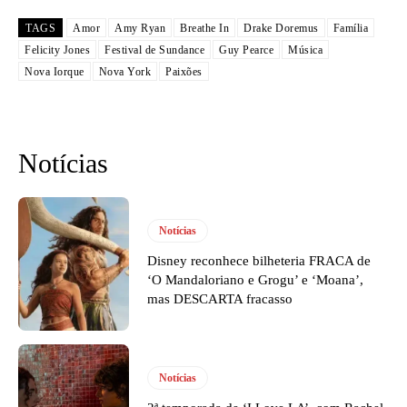
TAGS
Amor
Amy Ryan
Breathe In
Drake Doremus
Família
Felicity Jones
Festival de Sundance
Guy Pearce
Música
Nova Iorque
Nova York
Paixões
Notícias
Notícias
Disney reconhece bilheteria FRACA de
‘O Mandaloriano e Grogu’ e ‘Moana’,
mas DESCARTA fracasso
Notícias