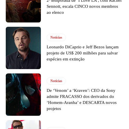
2ª temporada de ‘I Love LA’, com Rachel
Sennott, escala CINCO novos membros
ao elenco
Notícias
Leonardo DiCaprio e Jeff Bezos lançam
projeto de US$ 200 milhões para salvar
espécies em extinção
Notícias
De ‘Venom’ a ‘Kraven’: CEO da Sony
admite FRACASSO dos derivados do
‘Homem-Aranha’ e DESCARTA novos
projetos