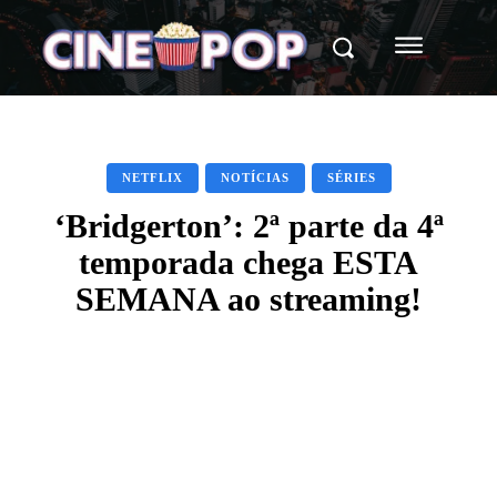
NETFLIX
NOTÍCIAS
SÉRIES
‘Bridgerton’: 2ª parte da 4ª
temporada chega ESTA
SEMANA ao streaming!
Facebook
X
WhatsApp