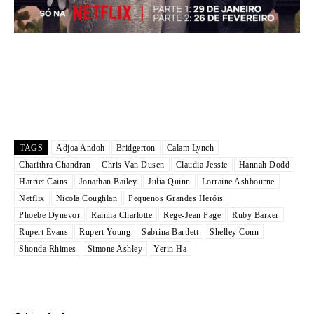
TAGS
Adjoa Andoh
Bridgerton
Calam Lynch
Charithra Chandran
Chris Van Dusen
Claudia Jessie
Hannah Dodd
Harriet Cains
Jonathan Bailey
Julia Quinn
Lorraine Ashbourne
Netflix
Nicola Coughlan
Pequenos Grandes Heróis
Phoebe Dynevor
Rainha Charlotte
Rege-Jean Page
Ruby Barker
Rupert Evans
Rupert Young
Sabrina Bartlett
Shelley Conn
Shonda Rhimes
Simone Ashley
Yerin Ha