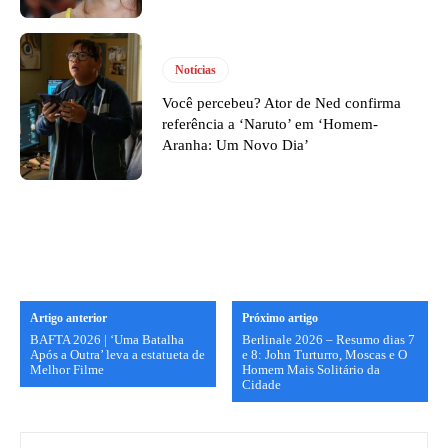
Notícias
Você percebeu? Ator de Ned confirma
referência a ‘Naruto’ em ‘Homem-
Aranha: Um Novo Dia’
Artigo anterior
Próximo artigo
BAFTA 2026 | ‘Uma Batalha
Berlinale 2026 – Resumo dias 7
Após a Outra’ leva a estatueta de
e 8: John Turturro, Moscas e O
Melhor Filme
Homem Mais Solitário da
Cidade