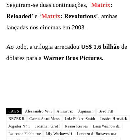
Seguiram-se duas continuações, ‘
Matrix
:
Reloaded
’ e ‘
Matrix
: Revolutions
’, ambas
lançadas nos cinemas em 2003.
Ao todo, a trilogia arrecadou
US$ 1,6 bilhão
de
dólares para a
Warner Bros Pictures.
TAGS
Alessandro Vitti
Animatrix
Aquaman
Brad Pitt
BRZRKR
Carrie-Anne Moss
Jada Pinkett Smith
Jessica Henwick
Jogador Nº 1
Jonathan Groff
Keanu Reeves
Lana Wachowski
Laurence Fishburne
Lily Wachowski
Lorenzo di Bonaventura