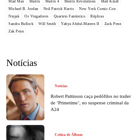
Mad Max
Matrix
Matrix 4
Matrix Revolutions
Matt Kindt
Michael B. Jordan
Neil Patrick Harris
New York Comic-Con
Ninjak
Os Vingadores
Quarteto Fantástico
Réplicas
Sandra Bullock
Will Smith
Yahya Abdul-Mateen II
Zack Penn
Zak Penn
Notícias
Notícias
Robert Pattinson caça pedófilos no trailer
de ‘Primetime’, no suspense criminal da
A24
Crítica de Álbum