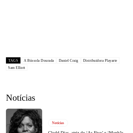
TAGS
A Bússola Dourada
Daniel Craig
Distribuidora Playarte
Sam Elliott
Notícias
Notícias
Clodd Dias, atriz de ‘As Five’ e ‘Manhãs