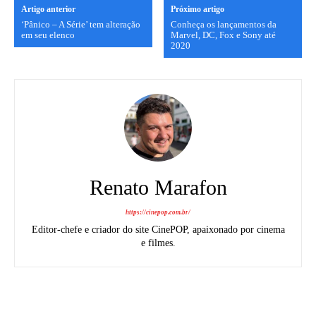
Artigo anterior
Próximo artigo
‘Pânico – A Série’ tem alteração
Conheça os lançamentos da
em seu elenco
Marvel, DC, Fox e Sony até
2020
Renato Marafon
https://cinepop.com.br/
Editor-chefe e criador do site CinePOP, apaixonado por cinema
e filmes.