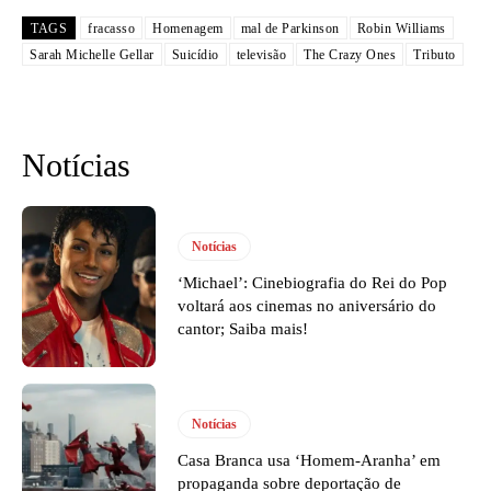
TAGS
fracasso
Homenagem
mal de Parkinson
Robin Williams
Sarah Michelle Gellar
Suicídio
televisão
The Crazy Ones
Tributo
Notícias
Notícias
‘Michael’: Cinebiografia do Rei do Pop
voltará aos cinemas no aniversário do
cantor; Saiba mais!
Notícias
Casa Branca usa ‘Homem-Aranha’ em
propaganda sobre deportação de