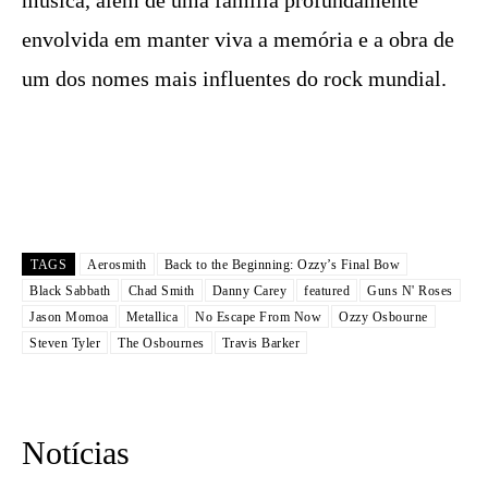
música, além de uma família profundamente
envolvida em manter viva a memória e a obra de
um dos nomes mais influentes do rock mundial.
TAGS
Aerosmith
Back to the Beginning: Ozzy’s Final Bow
Black Sabbath
Chad Smith
Danny Carey
featured
Guns N' Roses
Jason Momoa
Metallica
No Escape From Now
Ozzy Osbourne
Steven Tyler
The Osbournes
Travis Barker
Notícias