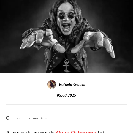
Rafaela Gomes
05.08.2025
Tempo de Leitura:
3
min.
A causa da morte de
Ozzy Osbourne
foi