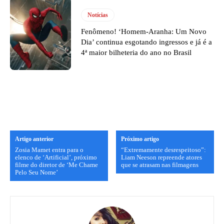
Notícias
Fenômeno! ‘Homem-Aranha: Um Novo
Dia’ continua esgotando ingressos e já é a
4ª maior bilheteria do ano no Brasil
Artigo anterior
Próximo artigo
Zosia Mamet entra para o
“Extremamente desrespeitoso”:
elenco de ‘Artificial’, próximo
Liam Neeson repreende atores
filme do diretor de ‘Me Chame
que se atrasam nas filmagens
Pelo Seu Nome’