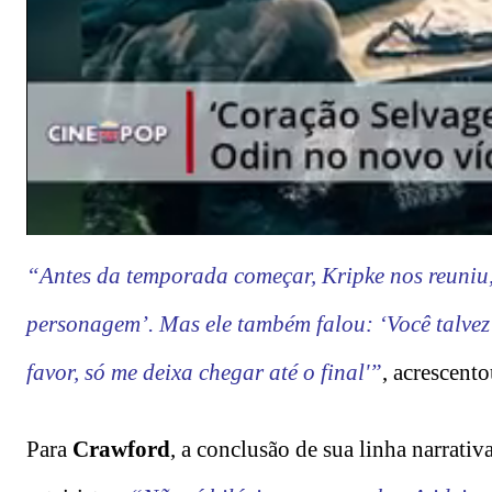
“Antes da temporada começar, Kripke nos reuniu, 
personagem’. Mas ele também falou: ‘Você talvez 
favor, só me deixa chegar até o final'”
, acrescento
Para
Crawford
, a conclusão de sua linha narrativ