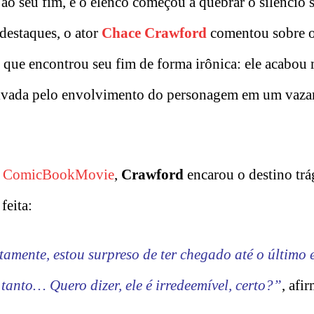
ao seu fim, e o elenco começou a quebrar o silêncio 
destaques, o ator
Chace Crawford
comentou sobre o
 que encontrou seu fim de forma irônica: ele acabou
tivada pelo envolvimento do personagem em um vaz
l
ComicBookMovie
,
Crawford
encarou o destino trá
feita:
tamente, estou surpreso de ter chegado até o último 
tanto… Quero dizer, ele é irredeemível, certo?”
, afi