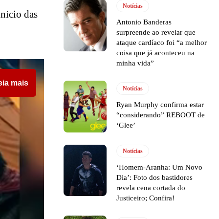
Notícias
nício das
Antonio Banderas
surpreende ao revelar que
ataque cardíaco foi “a melhor
coisa que já aconteceu na
minha vida”
eia mais
Notícias
Ryan Murphy confirma estar
“considerando” REBOOT de
‘Glee’
Notícias
‘Homem-Aranha: Um Novo
Dia’: Foto dos bastidores
revela cena cortada do
Justiceiro; Confira!