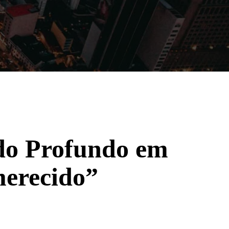
Filmes
Séries
Música
Gênero
do Profundo em
merecido”