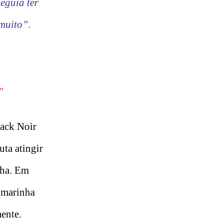
eguia ter
 muito”.
”
lack Noir
uta atingir
nha. Em
a marinha
mente.