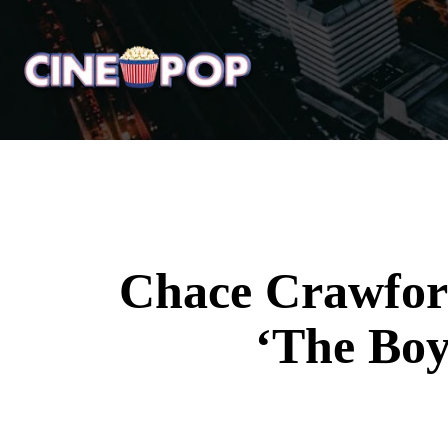
Home
Notícias
Crí
Chace Crawfor
‘The Boy