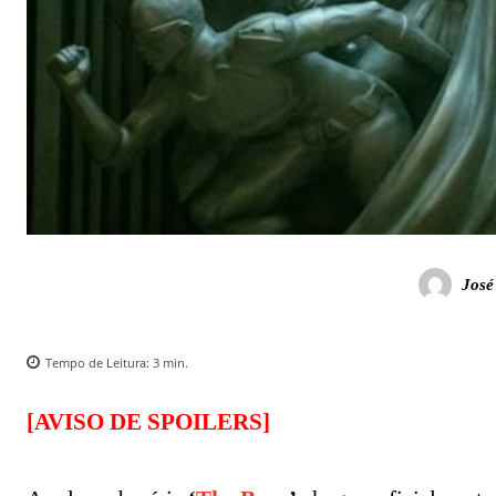
José
Tempo de Leitura:
3
min.
[AVISO DE SPOILERS]