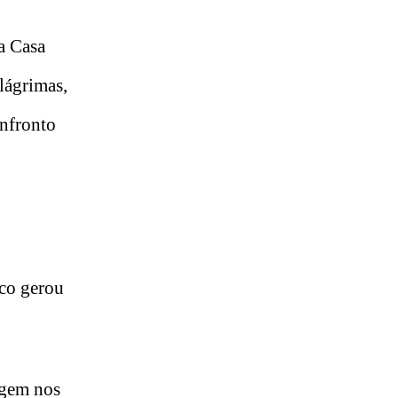
 a Casa
lágrimas,
onfronto
.
rco gerou
agem nos