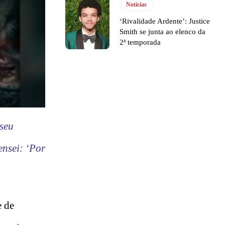
Notícias
‘Rivalidade Ardente’: Justice
Smith se junta ao elenco da
2ª temporada
 seu
ensei: ‘Por
e de