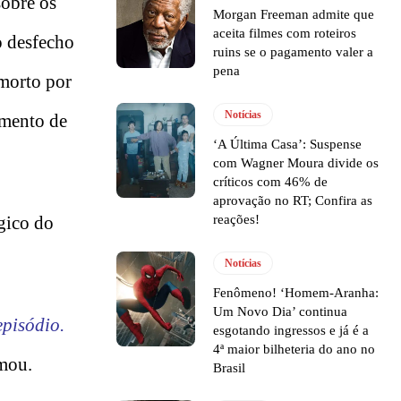
sobre os
Morgan Freeman admite que
aceita filmes com roteiros
 desfecho
ruins se o pagamento valer a
pena
 morto por
Notícias
amento de
‘A Última Casa’: Suspense
com Wagner Moura divide os
críticos com 46% de
aprovação no RT; Confira as
reações!
gico do
Notícias
Fenômeno! ‘Homem-Aranha:
Um Novo Dia’ continua
episódio.
esgotando ingressos e já é a
4ª maior bilheteria do ano no
rmou.
Brasil