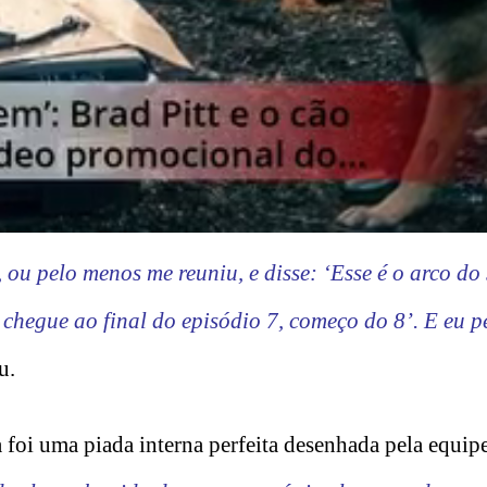
ou pelo menos me reuniu, e disse: ‘Esse é o arco do
chegue ao final do episódio 7, começo do 8’. E eu p
u.
a foi uma piada interna perfeita desenhada pela equip