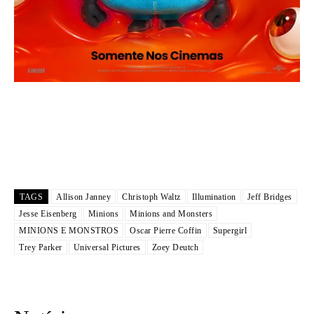
TAGS
Allison Janney
Christoph Waltz
Illumination
Jeff Bridges
Jesse Eisenberg
Minions
Minions and Monsters
MINIONS E MONSTROS
Oscar Pierre Coffin
Supergirl
Trey Parker
Universal Pictures
Zoey Deutch