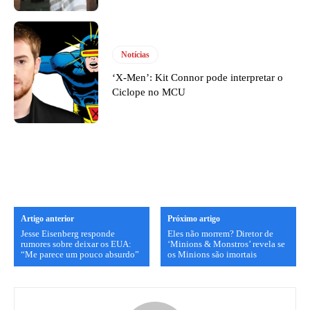
Notícias
‘X-Men’: Kit Connor pode interpretar o
Ciclope no MCU
Artigo anterior
Próximo artigo
Jesse Eisenberg responde
Eles não morrem? Diretor de
rumores sobre deixar os EUA:
‘Minions & Monstros’ revela se
“Me parece um pouco absurdo”
os Minions são imortais