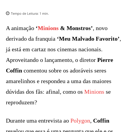
Tempo de Leitura:
1
min.
A animação
‘
Minions
& Monstros’
, novo
derivado da franquia
‘Meu Malvado Favorito’
,
já está em cartaz nos cinemas nacionais.
Aproveitando o lançamento, o diretor
Pierre
Coffin
comentou sobre os adoráveis seres
amarelinhos e respondeu a uma das maiores
dúvidas dos fãs: afinal, como os
Minions
se
reproduzem?
Durante uma entrevista ao
Polygon
,
Coffin
revelou que essa é uma pergunta que ele e os