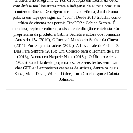
Brasileira no Programa de Pós-Graduação em Letras da UFRJ
com ênfase nas literaturas preta e indígenas de autoria brasileira
contemporâneas. De origem peruana amazônica, Janda é uma
palavra em tupi que significa “voar”. Desde 2018 trabalha como
crítica de cinema nos portais CinePOP e Cabine Secreta. É
curadora, repórter cultural, assistente de direção e roteirista. Co-
proprietária da produtora Cabine Secreta e autora dos romances
Antes do 174 (2010), O Incrível Mundo do Senhor da Chuva
(2011); Por enquanto, adeus (2013); A Love Tale (2014); Três
Dias Para Sempre (2015); Um Coração para o Homem de Lata
(2016); Aconteceu Naquele Natal (2018,). O Último Adeus
(2023). Cinéfila desde pequena, escreve seus textos sem usar
chat GPT e já entrevistou centenas de artistas, dentre os quais
Xuxa, Viola Davis, Willem Dafoe, Luca Guadanigno e Dakota
Johnson.