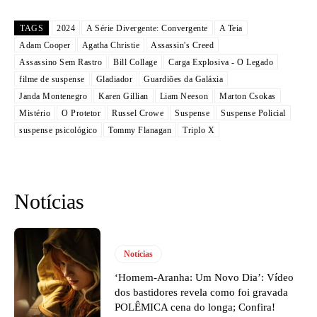
TAGS
2024
A Série Divergente: Convergente
A Teia
Adam Cooper
Agatha Christie
Assassin's Creed
Assassino Sem Rastro
Bill Collage
Carga Explosiva - O Legado
filme de suspense
Gladiador
Guardiões da Galáxia
Janda Montenegro
Karen Gillian
Liam Neeson
Marton Csokas
Mistério
O Protetor
Russel Crowe
Suspense
Suspense Policial
suspense psicológico
Tommy Flanagan
Triplo X
Notícias
Notícias
‘Homem-Aranha: Um Novo Dia’: Vídeo
dos bastidores revela como foi gravada
POLÊMICA cena do longa; Confira!