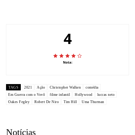
4
Nota:
TAGS
2021
Ação
Christopher Walken
comédia
Em Guerra com o Vovô
filme infantil
Hollywood
luccas neto
Oakes Fegley
Robert De Niro
Tim Hill
Uma Thurman
Notícias