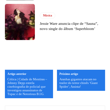
Música
Jessie Ware anuncia clipe de “Sauna”,
novo single do álbum ‘Superbloom’
Artigo anterior
Próximo artigo
Crítica | Cidade de Mentiras –
Aranhas gigantes atacam no
Johnny Depp estrela
trailer do terror chinês ‘Giant
cinebiografia de policial que
Spider’; Assista!
investigou assassinatos de
Tupac e de Notorious B.I.G.