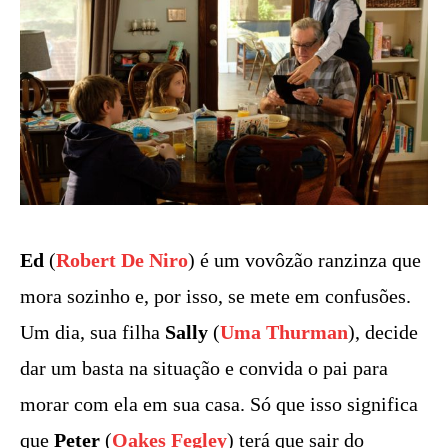
Ed
(
Robert De Niro
) é um vovôzão ranzinza que
mora sozinho e, por isso, se mete em confusões.
Um dia, sua filha
Sally
(
Uma Thurman
), decide
dar um basta na situação e convida o pai para
morar com ela em sua casa. Só que isso significa
que
Peter
(
Oakes Fegley
) terá que sair do