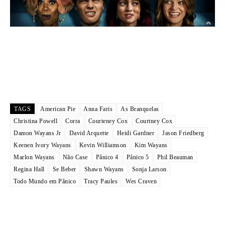
TAGS
American Pie
Anna Faris
As Branquelas
Christina Powell
Corra
Courteney Cox
Courtney Cox
Damon Wayans Jr
David Arquette
Heidi Gardner
Jason Friedberg
Keenen Ivory Wayans
Kevin Williamson
Kim Wayans
Marlon Wayans
Não Case
Pânico 4
Pânico 5
Phil Beauman
Regina Hall
Se Beber
Shawn Wayans
Sonja Larson
Todo Mundo em Pânico
Tracy Paules
Wes Craven