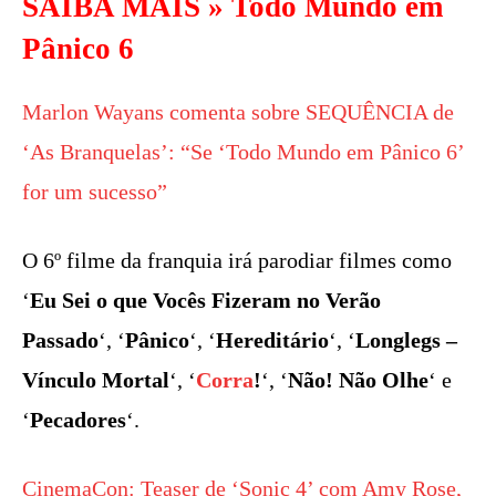
SAIBA MAIS »
Todo Mundo em
Pânico 6
Marlon Wayans comenta sobre SEQUÊNCIA de
‘As Branquelas’: “Se ‘Todo Mundo em Pânico 6’
for um sucesso”
O 6º filme da franquia irá parodiar filmes como
‘
Eu Sei o que Vocês Fizeram no Verão
Passado
‘, ‘
Pânico
‘, ‘
Hereditário
‘, ‘
Longlegs –
Vínculo Mortal
‘, ‘
Corra
!
‘, ‘
Não! Não Olhe
‘ e
‘
Pecadores
‘.
CinemaCon: Teaser de ‘Sonic 4’ com Amy Rose,